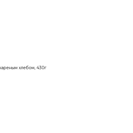
жареным хлебом, 430г