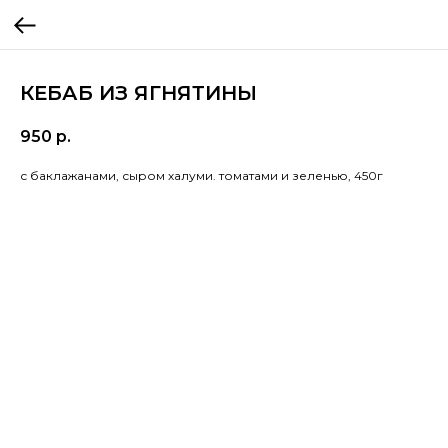
КЕБАБ ИЗ ЯГНЯТИНЫ
950
р.
с баклажанами, сыром халуми. томатами и зеленью, 450г