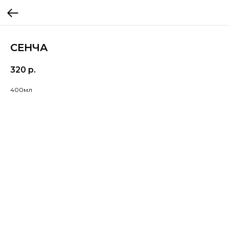
СЕНЧА
320
р.
400мл